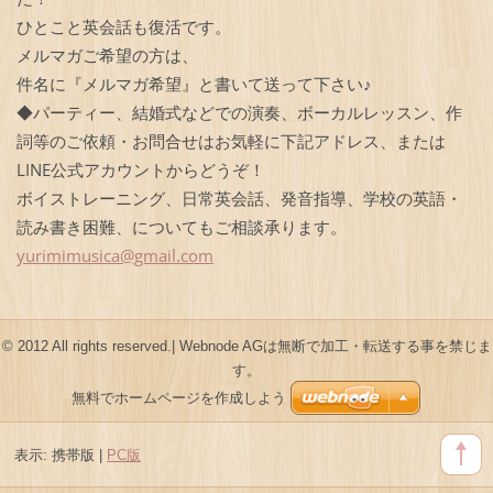
ひとこと英会話も復活です。
メルマガご希望の方は、
件名に『メルマガ希望』と書いて送って下さい♪
◆パーティー、結婚式などでの演奏、ボーカルレッスン、作
詞等のご依頼・お問合せはお気軽に下記アドレス、または
LINE公式アカウントからどうぞ！
ボイストレーニング、日常英会話、発音指導、学校の英語・
読み書き困難、についてもご相談承ります。
yurimimu
sica@gma
il.com
© 2012 All rights reserved.| Webnode AGは無断で加工・転送する事を禁じま
す。
無料でホームページを作成しよう
表示:
携帯版
|
PC版