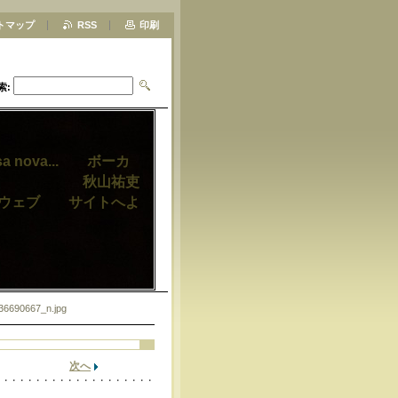
トマップ
RSS
印刷
索:
ossa nova... ボーカ
語講師 秋山祐吏
ルウェブ サイトへよ
6690667_n.jpg
次へ