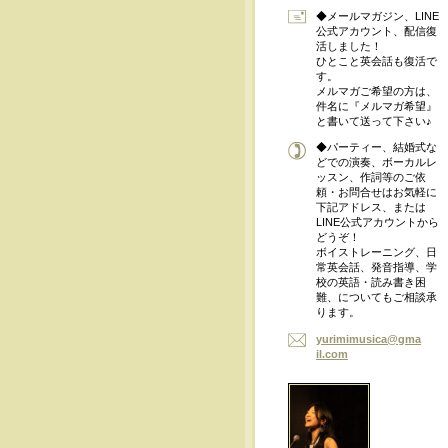
◆メールマガジン、LINE
公式アカウント、配信復
活しました！
ひとこと英会話も復活で
す。
メルマガご希望の方は、
件名に『メルマガ希望』
と書いて送って下さい♪
◆パーティー、結婚式な
どでの演奏、ボーカルレ
ッスン、作詞等のご依
頼・お問合せはお気軽に
下記アドレス、または
LINE公式アカウントから
どうぞ！
ボイストレーニング、日
常英会話、発音指導、学
校の英語・読み書き困
難、についてもご相談承
ります。
yurimimu
sica@gma
il.com