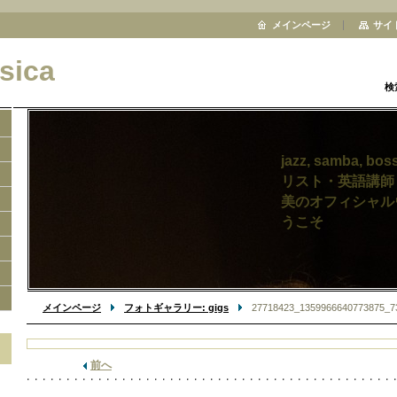
メインページ
サイ
sica
検
jazz, samba, b
リスト・英
美のオフィシャ
うこそ
メインページ
フォトギャラリー: gigs
27718423_1359966640773875_73
前へ