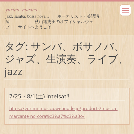
yurimi_musica
jazz, samba, bossa nova... ボーカリスト・英語講
師 秋山祐吏美のオフィシャルウェ
ブ サイトへようこそ
タグ: サンバ、ボサノバ、
ジャズ、生演奏、ライブ、
jazz
7/25・8/1(土) intelsat!!
https://yurimi-musica.webnode.jp/products/musica-
marcante-no-cora%c3%a7%c3%a3o/