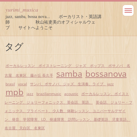
yurimi_musica
jazz, samba, bossa nova... ボーカリスト・英語講
師 秋山祐吏美のオフィシャルウェ
ブ サイトへようこそ
タグ
ボーカルレッスン ボイストレーニング ジャズ ポップス ボサノバ 名
samba
bossanova
古屋 名東区 藤が丘 長久手
brasil
vocal
サンバ、ボサノバ、ジャズ、生演奏、ライブ、jazz
mpb
jazz
brazilianmusic
acoustic
ボーカルレッスン、ボイスト
レーニング、ジョリーフォニックス、英会話、英語、
英会話、ジョリー・フ
ォニックス、プライベート、少人数、体験レッスン、ユニバーサルデザイ
ン、発音、学習障害、LD、発達障害、訪問レッスン、基礎英語、児童英語、
名古屋、天白区、名東区